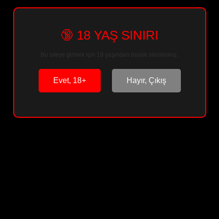
🔞 18 YAŞ SINIRI
Sepete Ekle
Bu siteye girmek için 18 yaşından büyük olmalısınız.
Arkadaşına Öner
Paylaş
Evet, 18+
Hayır, Çıkış
Ürün Bilgisi
Ürün Yorumları
Soru & Cevap
Taksit Seçenekleri
Önerileriniz