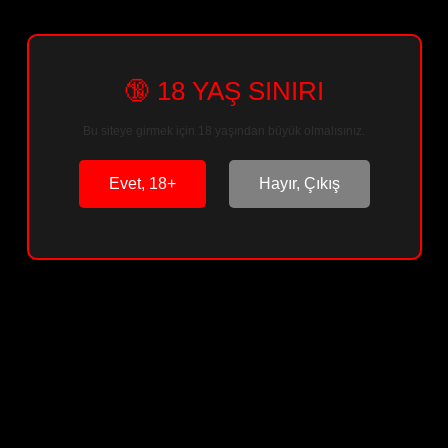
🔞 18 YAŞ SINIRI
Sepete Ekle
Bu siteye girmek için 18 yaşından büyük olmalısınız.
Arkadaşına Öner
Paylaş
Evet, 18+
Hayır, Çıkış
Ürün Bilgisi
Ürün Yorumları
Soru & Cevap
Taksit Seçenekleri