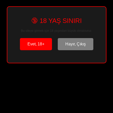
🔞 18 YAŞ SINIRI
Sepete Ekle
Bu siteye girmek için 18 yaşından büyük olmalısınız.
Arkadaşına Öner
Paylaş
Evet, 18+
Hayır, Çıkış
Ürün Bilgisi
Ürün Yorumları
Soru & Cevap
Taksit Seçenekleri