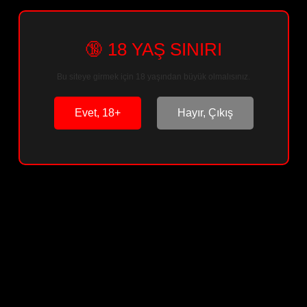
🔞 18 YAŞ SINIRI
Sepete Ekle
Bu siteye girmek için 18 yaşından büyük olmalısınız.
Arkadaşına Öner
Paylaş
Evet, 18+
Hayır, Çıkış
Ürün Bilgisi
Ürün Yorumları
Soru & Cevap
Taksit Seçenekleri
Önerileriniz