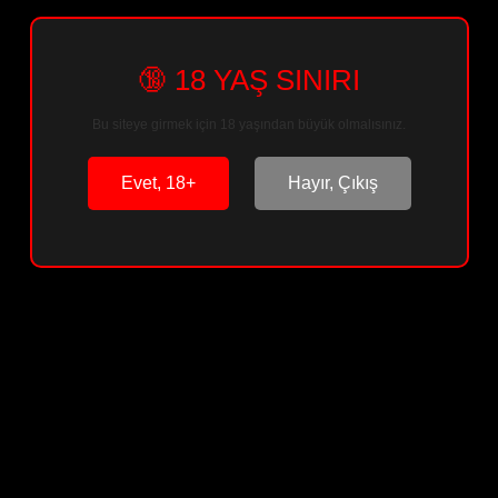
🔞 18 YAŞ SINIRI
Sepete Ekle
Bu siteye girmek için 18 yaşından büyük olmalısınız.
Arkadaşına Öner
Paylaş
Evet, 18+
Hayır, Çıkış
Ürün Bilgisi
Ürün Yorumları
Soru & Cevap
Taksit Seçenekleri
Önerileriniz