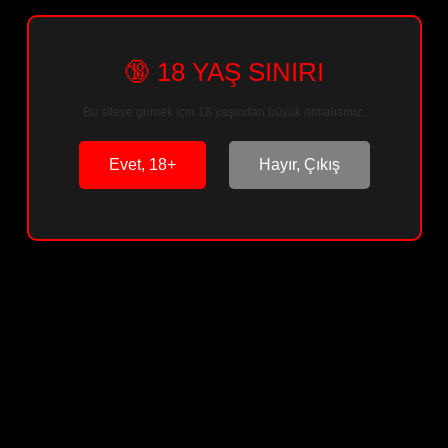
🔞 18 YAŞ SINIRI
Sepete Ekle
Bu siteye girmek için 18 yaşından büyük olmalısınız.
Arkadaşına Öner
Paylaş
Evet, 18+
Hayır, Çıkış
Ürün Bilgisi
Ürün Yorumları
Soru & Cevap
Taksit Seçenekleri
Önerileriniz