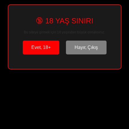
🔞 18 YAŞ SINIRI
Sepete Ekle
Bu siteye girmek için 18 yaşından büyük olmalısınız.
Arkadaşına Öner
Paylaş
Evet, 18+
Hayır, Çıkış
Ürün Bilgisi
Ürün Yorumları
Soru & Cevap
Taksit Seçenekleri
Önerileriniz