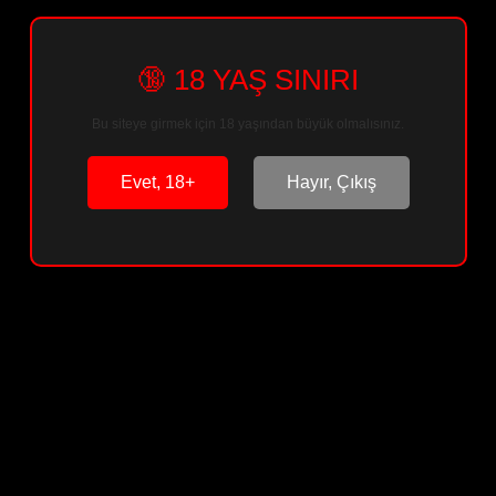
🔞 18 YAŞ SINIRI
Sepete Ekle
Bu siteye girmek için 18 yaşından büyük olmalısınız.
Arkadaşına Öner
Paylaş
Evet, 18+
Hayır, Çıkış
Ürün Bilgisi
Ürün Yorumları
Soru & Cevap
Taksit Seçenekleri
Önerileriniz