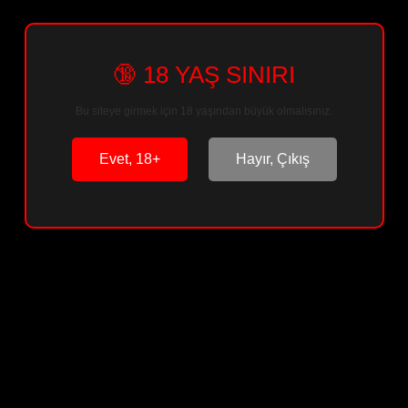
🔞 18 YAŞ SINIRI
Sepete Ekle
Bu siteye girmek için 18 yaşından büyük olmalısınız.
Arkadaşına Öner
Paylaş
Evet, 18+
Hayır, Çıkış
Ürün Bilgisi
Ürün Yorumları
Soru & Cevap
Taksit Seçenekleri