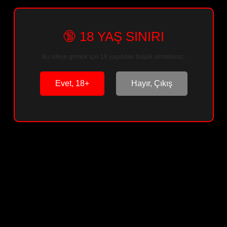
🔞 18 YAŞ SINIRI
Sepete Ekle
Bu siteye girmek için 18 yaşından büyük olmalısınız.
Arkadaşına Öner
Paylaş
Evet, 18+
Hayır, Çıkış
Ürün Bilgisi
Ürün Yorumları
Soru & Cevap
Taksit Seçenekleri
Önerileriniz